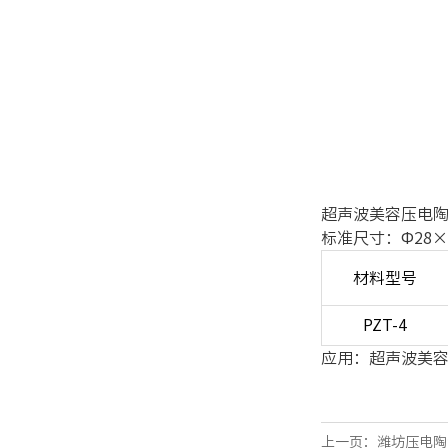
超声波美容压电
标准尺寸：Ф28×2.
材料型号
PZT-4
应用：超声波美
上一页：
潍坊压电陶