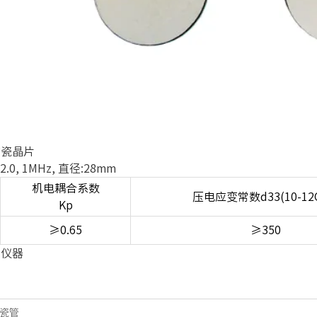
陶瓷晶片
0, 1MHz, 直径:28mm
机电耦合系数
压电应变常数d33(10-12C
Kp
≥0.65
≥350
容仪器
瓷管