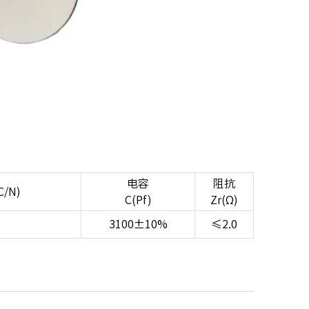
电容
阻抗
/N)
C(Pf)
Zr(Ω)
3100±10%
≤2.0