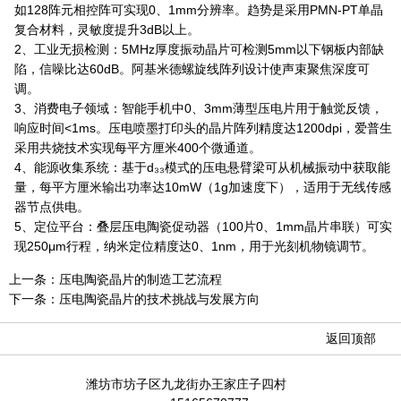
如128阵元相控阵可实现0、1mm分辨率。趋势是采用PMN-PT单晶
复合材料，灵敏度提升3dB以上。
2、工业无损检测：5MHz厚度振动晶片可检测5mm以下钢板内部缺
陷，信噪比达60dB。阿基米德螺旋线阵列设计使声束聚焦深度可
调。
3、消费电子领域：智能手机中0、3mm薄型压电片用于触觉反馈，
响应时间<1ms。压电喷墨打印头的晶片阵列精度达1200dpi，爱普生
采用共烧技术实现每平方厘米400个微通道。
4、能源收集系统：基于d₃₃模式的压电悬臂梁可从机械振动中获取能
量，每平方厘米输出功率达10mW（1g加速度下），适用于无线传感
器节点供电。
5、定位平台：叠层压电陶瓷促动器（100片0、1mm晶片串联）可实
现250μm行程，纳米定位精度达0、1nm，用于光刻机物镜调节。
上一条：
压电陶瓷晶片的制造工艺流程
下一条：
压电陶瓷晶片的技术挑战与发展方向
返回顶部
潍坊市坊子区九龙街办王家庄子四村